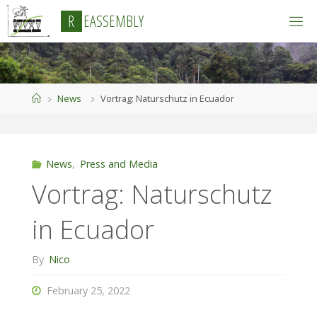
Skip
R
E
A
S
S
E
M
B
L
Y
to
content
Home
News
Vortrag: Naturschutz in Ecuador
News
,
Press and Media
Vortrag: Naturschutz
in Ecuador
By
Nico
February 25, 2022