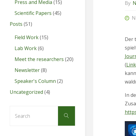
Press and Media
(15)
By
N
Scientific Papers
(45)
N
Posts
(51)
Field Work
(15)
Der 
spie
Lab Work
(6)
Jour
Meet the researchers
(20)
(
Link
Newsletter
(8)
kann
Speaker's Column
(2)
wald
Uncategorized
(4)
In d
Zusa
Search
http
Search
for: