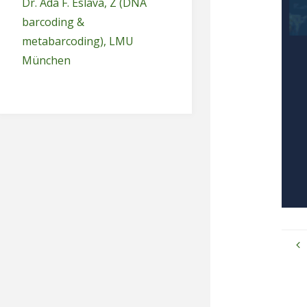
Dr. Ada F. Eslava, Z (DNA
barcoding &
metabarcoding), LMU
München